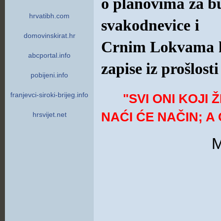
o planovima za bu
hrvatibh.com
svakodnevice i d
domovinskirat.hr
Crnim Lokvama kao
abcportal.info
zapise iz prošlosti
pobijeni.info
franjevci-siroki-brijeg.info
"SVI ONI KOJI 
NAĆI ĆE NAČIN; A 
hrsvijet.net
M