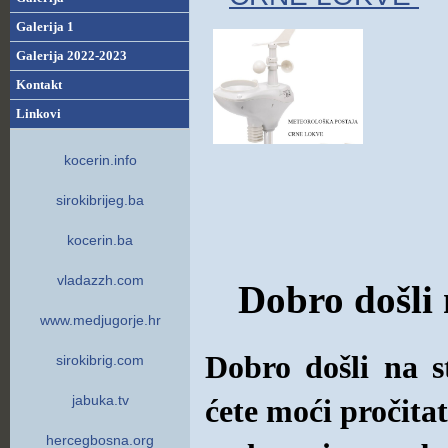
Galerija 1
Galerija 2022-2023
Kontakt
Linkovi
kocerin.info
sirokibrijeg.ba
kocerin.ba
vladazzh.com
Dobro došli 
www.medjugorje.hr
Dobro došli na s
sirokibrig.com
jabuka.tv
ćete moći pročitati
hercegbosna.org