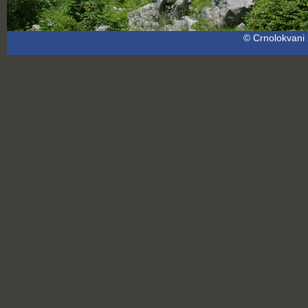
© Crnolokvani 