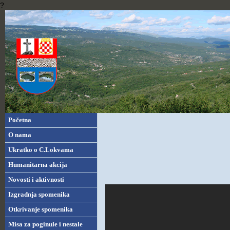
?
Početna
O nama
Ukratko o C.Lokvama
Humanitarna akcija
Novosti i aktivnosti
Izgradnja spomenika
Otkrivanje spomenika
Misa za poginule i nestale