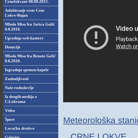
Crnolokvane 08.08.2015.
Asfaltiranje ceste Crne
Lokve-Rujan
Mlada Misa fra Jurica Galić
6.8.2016.
Ugradnja web kamere
Donacije
Mlada Misa fra Renato Galić
8.8.2020.
Izgradnja spomen kapele
Zanimljivosti
Naše rodoslovlje
Iz drugih medija o
C.Lokvama
Video
Meteorološka stan
Šport
Lovačko društvo
CRNE LOKVE
Galerija