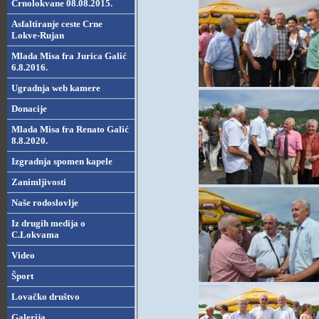
Crnolokvane 08.08.2015.
Asfaltiranje ceste Crne
Lokve-Rujan
Mlada Misa fra Jurica Galić
6.8.2016.
Ugradnja web kamere
Donacije
Mlada Misa fra Renato Galić
8.8.2020.
Izgradnja spomen kapele
Zanimljivosti
Naše rodoslovlje
Iz drugih medija o
C.Lokvama
Video
Šport
Lovačko društvo
Galerija