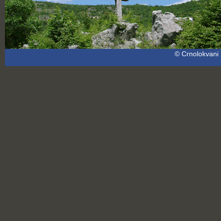
© Crnolokvani 