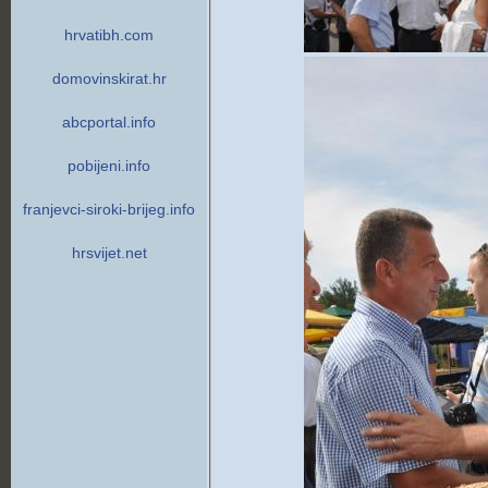
hrvatibh.com
domovinskirat.hr
abcportal.info
pobijeni.info
franjevci-siroki-brijeg.info
hrsvijet.net