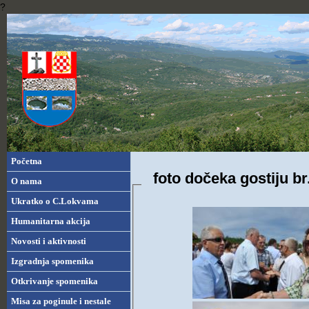
?
Početna
foto dočeka gostiju br
O nama
Ukratko o C.Lokvama
Humanitarna akcija
Novosti i aktivnosti
Izgradnja spomenika
Otkrivanje spomenika
Misa za poginule i nestale