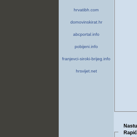
hrvatibh.com
domovinskirat.hr
abcportal.info
pobijeni.info
franjevci-siroki-brijeg.info
hrsvijet.net
Nastu
Rapić