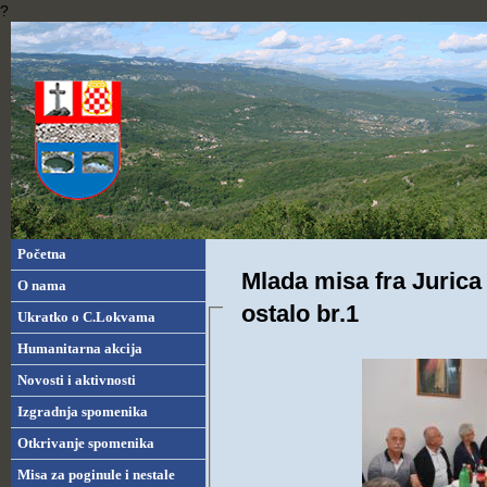
?
Početna
Mlada misa fra Jurica 
O nama
ostalo br.1
Ukratko o C.Lokvama
Humanitarna akcija
Novosti i aktivnosti
Izgradnja spomenika
Otkrivanje spomenika
Misa za poginule i nestale