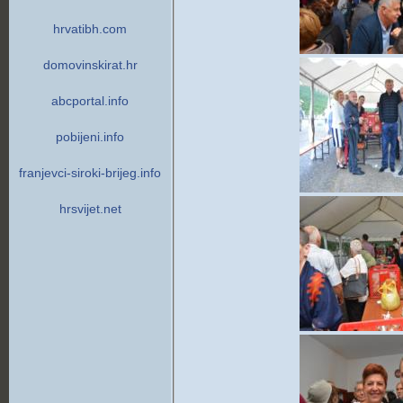
hrvatibh.com
domovinskirat.hr
abcportal.info
pobijeni.info
franjevci-siroki-brijeg.info
hrsvijet.net