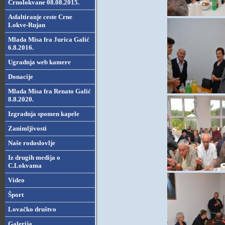
Crnolokvane 08.08.2015.
Asfaltiranje ceste Crne
Lokve-Rujan
Mlada Misa fra Jurica Galić
6.8.2016.
Ugradnja web kamere
Donacije
Mlada Misa fra Renato Galić
8.8.2020.
Izgradnja spomen kapele
Zanimljivosti
Naše rodoslovlje
Iz drugih medija o
C.Lokvama
Video
Šport
Lovačko društvo
Galerija