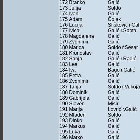
172
Branko
Galić
173
Julija
Soldo
174
Ivan
Galić
175
Adam
Čolak
176
Lucija
Slišković r.Gal
177
Ivica
Galić r.Sopta
178
Magdalena
Galić
179
Zvonimir
Galić
180
Marica
Soldo r.Sesar
181
Krunoslav
Galić
182
Sanja
Galić r.Radić
183
Lea
Galić
184
Iva
Bago r.Galić
185
Petra
Galić
186
Zvonimir
Galić
187
Tanja
Soldo r.Vukoja
188
Dominik
Galić
189
Gabrijela
Galić
190
Slaven
Misir
191
Marija
Lovrić r.Galić
192
Mladen
Soldo
193
Dinko
Galić
194
Markus
Galić
195
Luka
Galić
196
Marko
Galić