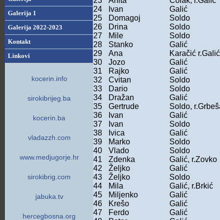
23
Anita
Čolak, r.Galić
24
Ivan
Galić
Galerija 1
25
Domagoj
Soldo
26
Drina
Soldo
Galerija 2022-2023
27
Mile
Soldo
Kontakt
28
Stanko
Galić
29
Ana
Karačić r.Galić
Linkovi
30
Jozo
Galić
31
Rajko
Galić
kocerin.info
32
Cvitan
Soldo
33
Dario
Soldo
34
Dražan
Galić
sirokibrijeg.ba
35
Gertrude
Soldo, r.Grbeš
36
Ivan
Galić
kocerin.ba
37
Ivan
Soldo
38
Ivica
Galić
vladazzh.com
39
Marko
Soldo
40
Vlado
Soldo
www.medjugorje.hr
41
Zdenka
Galić, r.Zovko
42
Željko
Galić
sirokibrig.com
43
Željko
Soldo
44
Mila
Galić, r.Brkić
45
Miljenko
Galić
jabuka.tv
46
Krešo
Galić
47
Ferdo
Galić
hercegbosna.org