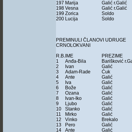
197
Marija
Galić r.Galić
198
Vesna
Galić r.Galić
199
Zorica
Soldo
200
Lucija
Soldo
PREMINULI ČLANOVI UDRUGE
CRNOLOKVANI
R.B.
IME
PREZIME
1
Anđa-Bila
Barišković r.Ga
2
Ivan
Galić
3
Adam-Rade
Ćuk
4
Ante
Galić
5
Iva
Galić
6
Bože
Galić
7
Ozana
Galić
8
Ivan-Iko
Galić
9
Ljubo
Galić
10
Stanko
Galić
11
Mirko
Galić
12
Vinko
Brekalo
13
Pero
Galić
14
Ante
Galić