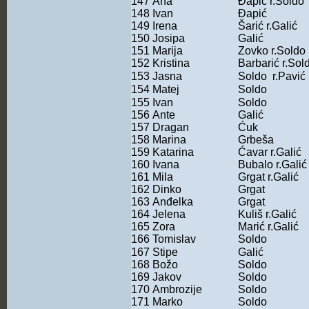
147
Ana
Đapić r.Soldo
148
Ivan
Đapić
149
Irena
Šarić r.Galić
150
Josipa
Galić
151
Marija
Zovko r.Soldo
152
Kristina
Barbarić r.Sol
153
Jasna
Soldo r.Pavić
154
Matej
Soldo
155
Ivan
Soldo
156
Ante
Galić
157
Dragan
Ćuk
158
Marina
Grbeša
159
Katarina
Ćavar r.Galić
160
Ivana
Bubalo r.Galić
161
Mila
Grgat r.Galić
162
Dinko
Grgat
163
Anđelka
Grgat
164
Jelena
Kuliš r.Galić
165
Zora
Marić r.Galić
166
Tomislav
Soldo
167
Stipe
Galić
168
Božo
Soldo
169
Jakov
Soldo
170
Ambrozije
Soldo
171
Marko
Soldo