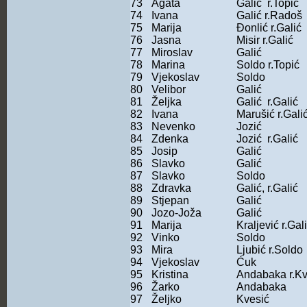
73
Agata
Galić r.Topić
74
Ivana
Galić r.Radoš
75
Marija
Đonlić r.Galić
76
Jasna
Misir r.Galić
77
Miroslav
Galić
78
Marina
Soldo r.Topić
79
Vjekoslav
Soldo
80
Velibor
Galić
81
Željka
Galić r.Galić
82
Ivana
Marušić r.Gali
83
Nevenko
Jozić
84
Zdenka
Jozić r.Galić
85
Josip
Galić
86
Slavko
Galić
87
Slavko
Soldo
88
Zdravka
Galić, r.Galić
89
Stjepan
Galić
90
Jozo-Joža
Galić
91
Marija
Kraljević r.Gal
92
Vinko
Soldo
93
Mira
Ljubić r.Soldo
94
Vjekoslav
Ćuk
95
Kristina
Andabaka r.Kv
96
Žarko
Andabaka
97
Željko
Kvesić