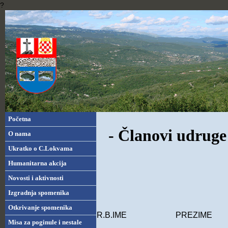
?
Početna
- Članovi udruge
O nama
Ukratko o C.Lokvama
Humanitarna akcija
Novosti i aktivnosti
Izgradnja spomenika
Otkrivanje spomenika
R.B.
IME
PREZIME
Misa za poginule i nestale