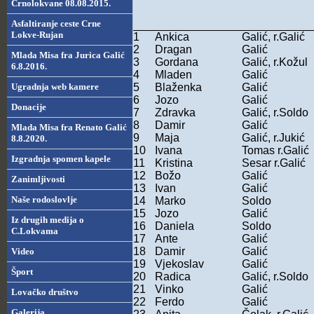
Crnolokvane 08.08.2015.
Asfaltiranje ceste Crne
Lokve-Rujan
1
Ankica
Galić, r.Galić
2
Dragan
Galić
Mlada Misa fra Jurica Galić
3
Gordana
Galić, r.Kožul
6.8.2016.
4
Mladen
Galić
Ugradnja web kamere
5
Blaženka
Galić
6
Jozo
Galić
Donacije
7
Zdravka
Galić, r.Soldo
8
Damir
Galić
Mlada Misa fra Renato Galić
9
Maja
Galić, r.Jukić
8.8.2020.
10
Ivana
Tomas r.Galić
Izgradnja spomen kapele
11
Kristina
Sesar r.Galić
12
Božo
Galić
Zanimljivosti
13
Ivan
Galić
Naše rodoslovlje
14
Marko
Soldo
15
Jozo
Galić
Iz drugih medija o
16
Daniela
Soldo
C.Lokvama
17
Ante
Galić
18
Damir
Galić
Video
19
Vjekoslav
Galić
Šport
20
Radica
Galić, r.Soldo
21
Vinko
Galić
Lovačko društvo
22
Ferdo
Galić
Galerija