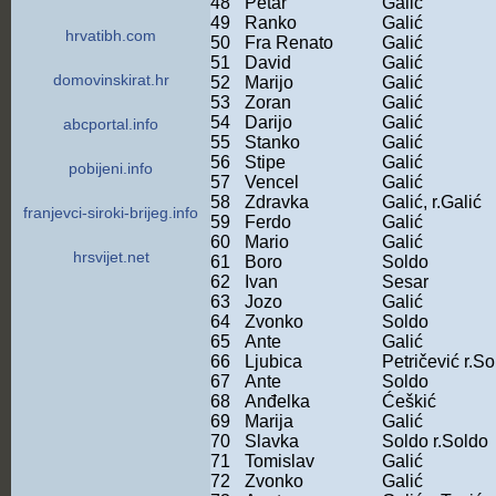
48
Petar
Galić
49
Ranko
Galić
hrvatibh.com
50
Fra Renato
Galić
51
David
Galić
domovinskirat.hr
52
Marijo
Galić
53
Zoran
Galić
54
Darijo
Galić
abcportal.info
55
Stanko
Galić
56
Stipe
Galić
pobijeni.info
57
Vencel
Galić
58
Zdravka
Galić, r.Galić
franjevci-siroki-brijeg.info
59
Ferdo
Galić
60
Mario
Galić
hrsvijet.net
61
Boro
Soldo
62
Ivan
Sesar
63
Jozo
Galić
64
Zvonko
Soldo
65
Ante
Galić
66
Ljubica
Petričević r.S
67
Ante
Soldo
68
Anđelka
Ćeškić
69
Marija
Galić
70
Slavka
Soldo r.Soldo
71
Tomislav
Galić
72
Zvonko
Galić