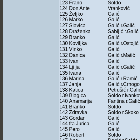
123
Frano
Soldo
124
Don Ante
Vranković
125
Željko
Galić
126
Marko
Galić
127
Slavica
Galić r.Galić
128
Draženka
Sabljić r.Galić
129
Branko
Galić
130
Koviljka
Galić r.Ostojić
131
Vinko
Galić
132
Danica
Galić r.Matić
133
Ivan
Galić
134
Ljilja
Galić r.Galić
135
Ivana
Galić
136
Marina
Galić r.Ramić
137
Janja
Galić r.Crnogo
138
Katica
Petrušić r.Gali
139
Blagica
Soldo r.Ivanko
140
Anamarija
Fantina r.Galić
141
Branko
Soldo
142
Zdravka
Soldo r.Skoko
143
Gordan
Galić
144
fra Jurica
Galić
145
Pero
Galić
146
Robert
Soldo