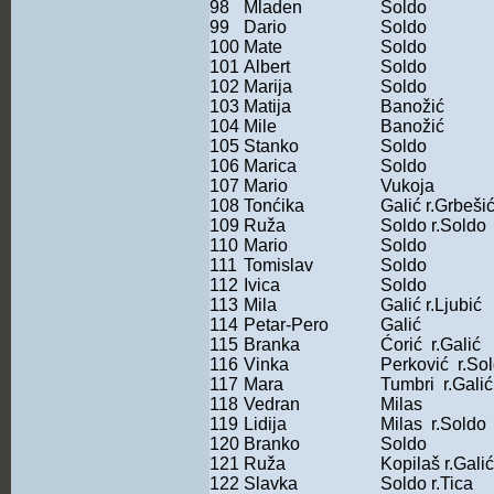
98
Mladen
Soldo
99
Dario
Soldo
100
Mate
Soldo
101
Albert
Soldo
102
Marija
Soldo
103
Matija
Banožić
104
Mile
Banožić
105
Stanko
Soldo
106
Marica
Soldo
107
Mario
Vukoja
108
Tonćika
Galić r.Grbeši
109
Ruža
Soldo r.Soldo
110
Mario
Soldo
111
Tomislav
Soldo
112
Ivica
Soldo
113
Mila
Galić r.Ljubić
114
Petar-Pero
Galić
115
Branka
Ćorić r.Galić
116
Vinka
Perković r.So
117
Mara
Tumbri r.Galić
118
Vedran
Milas
119
Lidija
Milas r.Soldo
120
Branko
Soldo
121
Ruža
Kopilaš r.Galić
122
Slavka
Soldo r.Tica