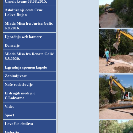
Crnolokvane 08.08.2015.
Asfaltiranje ceste Crne
Lokve-Rujan
Mlada Misa fra Jurica Galić
6.8.2016.
Ugradnja web kamere
Donacije
Mlada Misa fra Renato Galić
8.8.2020.
Izgradnja spomen kapele
Zanimljivosti
Naše rodoslovlje
Iz drugih medija o
C.Lokvama
Video
Šport
Lovačko društvo
Galerija