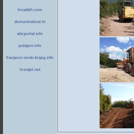
hrvatibh.com
domovinskirat.hr
abcportal.info
pobijeni.info
franjevci-siroki-brijeg.info
hrsvijet.net