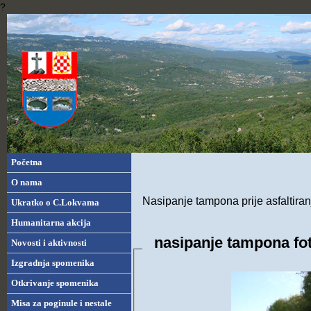
?
Početna
O nama
Nasipanje tampona prije asfaltiran
Ukratko o C.Lokvama
Humanitarna akcija
nasipanje tampona fo
Novosti i aktivnosti
Izgradnja spomenika
Otkrivanje spomenika
Misa za poginule i nestale