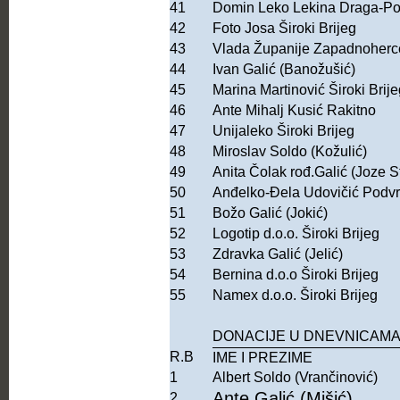
41
Domin Leko Lekina Draga-Po
42
Foto Josa Široki Brijeg
43
Vlada Županije Zapadnoher
44
Ivan Galić (Banožušić)
45
Marina Martinović Široki Brije
46
Ante Mihalj Kusić Rakitno
47
Unijaleko Široki Brijeg
48
Miroslav Soldo (Kožulić)
49
Anita Čolak rođ.Galić (Joze St
50
Anđelko-Đela Udovičić Podvr
51
Božo Galić (Jokić)
52
Logotip d.o.o. Široki Brijeg
53
Zdravka Galić (Jelić)
54
Bernina d.o.o Široki Brijeg
55
Namex d.o.o. Široki Brijeg
DONACIJE U DNEVNICAM
R.B
IME I PREZIME
1
Albert Soldo (Vrančinović)
Ante Galić (Mišić)
2