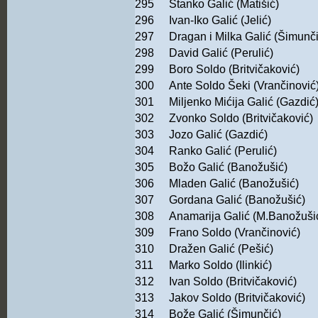
295
Stanko Galić (Matišić)
296
Ivan-Iko Galić (Jelić)
297
Dragan i Milka Galić (Šimunč
298
David Galić (Perulić)
299
Boro Soldo (Britvičaković)
300
Ante Soldo Šeki (Vrančinović
301
Miljenko Mićija Galić (Gazdić
302
Zvonko Soldo (Britvičaković)
303
Jozo Galić (Gazdić)
304
Ranko Galić (Perulić)
305
Božo Galić (Banožušić)
306
Mladen Galić (Banožušić)
307
Gordana Galić (Banožušić)
308
Anamarija Galić (M.Banožuši
309
Frano Soldo (Vrančinović)
310
Dražen Galić (Pešić)
311
Marko Soldo (Ilinkić)
312
Ivan Soldo (Britvičaković)
313
Jakov Soldo (Britvičaković)
314
Bože Galić (Šimunčić)