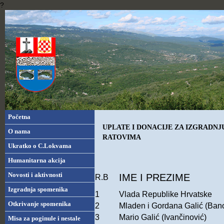
?
Početna
UPLATE I DONACIJE ZA IZGRADN
O nama
RATOVIMA
Ukratko o C.Lokvama
Humanitarna akcija
Novosti i aktivnosti
IME I PREZIME
R.B
Izgradnja spomenika
1
Vlada Republike Hrvatske
Otkrivanje spomenika
2
Mladen i Gordana Galić (Ban
3
Mario Galić (Ivančinović)
Misa za poginule i nestale