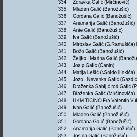
334
Zdravka Galić (Mirčinović)
335
Mladen Galić (Banožušić)
336
Gordana Galić (Banožušić)
337
Anamarija Galić (Banožušić)
338
Ante Galić (Banožušić)
339
Iva Galić (Banožušić)
340
Miroslav Galić (G.Ramušića) L
341
Božo Galić (Banožušić)
342
Željko i Marina Galić (Banožu
343
Josip Galić (Ćanin)
344
Matija Lešić (r.Soldo Ilinkića)
345
Jozo i Nevenka Galić (Gazdić
346
Draženka Sabljić rođ.Galić (P
347
Blaženka Galić (Mirčinovića)
348
HKM TICINO Fra Valentin Vu
349
Ivan Galić (Banožušić)
350
Mladen Galić (Banožušić)
351
Gordana Galić (Banožušić)
352
Anamarija Galić (Banožušić)
353
Josipa Galić (Banožušić)