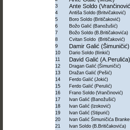
Ante Soldo (Vrančinović
3
4
Antiša Soldo (Britvičaković)
5
Boro Soldo (Britičaković)
6
Božo Galić (Banožušić)
7
Božo Soldo (B.Britičakovića)
8
Cvitan Soldo (Britičaković)
Damir Galić (Šimuničić)
9
10
Dario Soldo (Ilinkić)
David Galić (A.Perulića
11
12
Dragan Galić (Šimuničić)
13
Dražan Galić (Pešić)
14
Ferdo Galić (Jokić)
15
Ferdo Galić (Perulić)
16
Frano Soldo (Vrančinović)
17
Ivan Galić (Banožušić)
18
Ivan Galić (Izoković)
19
Ivan Galić (Stipurić)
20
Ivan Galić Šimuničića Branke
21
Ivan Soldo (B.Britičakovića)