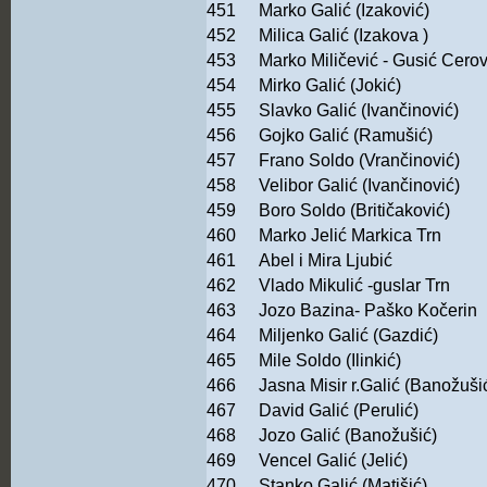
451
Marko Galić (Izaković)
452
Milica Galić (Izakova )
453
Marko Miličević - Gusić Cerov
454
Mirko Galić (Jokić)
455
Slavko Galić (Ivančinović)
456
Gojko Galić (Ramušić)
457
Frano Soldo (Vrančinović)
458
Velibor Galić (Ivančinović)
459
Boro Soldo (Britičaković)
460
Marko Jelić Markica Trn
461
Abel i Mira Ljubić
462
Vlado Mikulić -guslar Trn
463
Jozo Bazina- Paško Kočerin
464
Miljenko Galić (Gazdić)
465
Mile Soldo (Ilinkić)
466
Jasna Misir r.Galić (Banožuši
467
David Galić (Perulić)
468
Jozo Galić (Banožušić)
469
Vencel Galić (Jelić)
470
Stanko Galić (Matišić)