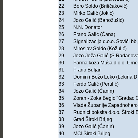
22
Boro Soldo (Britičaković)
23
Mirko Galić (Jokić)
24
Jozo Galić (Banožušić)
25
N.N. Donator
26
Frano Galić (Ćana)
27
Signalizacija d.o.o. Sovići bb
28
Miroslav Soldo (Kožulić)
29
Jozo-Joža Galić (S.Radanova
30
Farma koza Muša d.o.o. Crne
31
Frano Buljan
32
Domin i Božo Leko (Lekina D
33
Ferdo Galić (Perulić)
34
Jozo Galić (Ćanin)
35
Zoran - Zoka Begić "Gradac 
36
Vlada Županije Zapadnoher
37
Rudnici boksita d.o.o. Široki 
38
Grad Široki Brijeg
39
Jozo Galić (Ćanin)
40
MCI Široki Brijeg