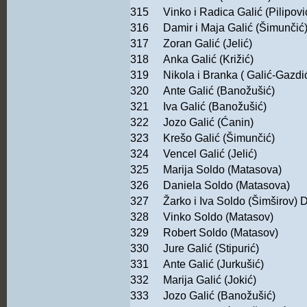
315
Vinko i Radica Galić (Pilipovi
316
Damir i Maja Galić (Šimunčić
317
Zoran Galić (Jelić)
318
Anka Galić (Križić)
319
Nikola i Branka ( Galić-Gazdi
320
Ante Galić (Banožušić)
321
Iva Galić (Banožušić)
322
Jozo Galić (Ćanin)
323
Krešo Galić (Šimunčić)
324
Vencel Galić (Jelić)
325
Marija Soldo (Matasova)
326
Daniela Soldo (Matasova)
327
Žarko i Iva Soldo (Šimširov) 
328
Vinko Soldo (Matasov)
329
Robert Soldo (Matasov)
330
Jure Galić (Stipurić)
331
Ante Galić (Jurkušić)
332
Marija Galić (Jokić)
333
Jozo Galić (Banožušić)