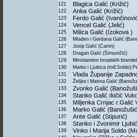
Blagica Galić (Križić)
121
Anka Galić (Križić)
122
Ferdo Galić (Ivančinovi
123
Vencel Galić (Jelić)
124
Milica Galić (Izokova )
125
126
Mladen i Gordana Galić (Ban
127
Josip Galić (Ćanin)
128
Dragan Galić (Šimuničić)
129
Ministarstvo hrvatskih branit
130
Marko i Ljubica (rođ.Soldo) Pe
Vlada Županije Zapadn
131
132
Željko i Marina Galić (Banožu
Zvonko Galić (Banožuši
133
Stanko Galić Ikičić Vu
134
Miljenka Crnjac r.Galić
135
Marko Galić (Banožušić
136
Ante Galić (Stipurić)
137
Stanko i Zvonimir Ljubić 
138
Vinko i Marija Soldo (M
139