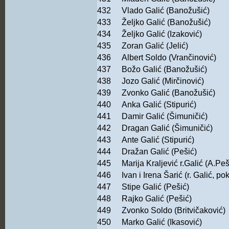
432
Vlado Galić (Banožušić)
433
Željko Galić (Banožušić)
434
Željko Galić (Izaković)
435
Zoran Galić (Jelić)
436
Albert Soldo (Vrančinović)
437
Božo Galić (Banožušić)
438
Jozo Galić (Mirčinović)
439
Zvonko Galić (Banožušić)
440
Anka Galić (Stipurić)
441
Damir Galić (Šimuničić)
442
Dragan Galić (Šimuničić)
443
Ante Galić (Stipurić)
444
Dražan Galić (Pešić)
445
Marija Kraljević r.Galić (A.Peš
446
Ivan i Irena Šarić (r. Galić, pok
447
Stipe Galić (Pešić)
448
Rajko Galić (Pešić)
449
Zvonko Soldo (Britvičaković)
450
Marko Galić (Ikasović)