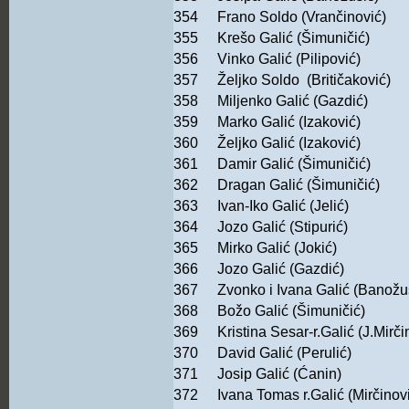
354
Frano Soldo (Vrančinović)
355
Krešo Galić (Šimuničić)
356
Vinko Galić (Pilipović)
357
Željko Soldo (Britičaković)
358
Miljenko Galić (Gazdić)
359
Marko Galić (Izaković)
360
Željko Galić (Izaković)
361
Damir Galić (Šimuničić)
362
Dragan Galić (Šimuničić)
363
Ivan-Iko Galić (Jelić)
364
Jozo Galić (Stipurić)
365
Mirko Galić (Jokić)
366
Jozo Galić (Gazdić)
367
Zvonko i Ivana Galić (Banožu
368
Božo Galić (Šimuničić)
369
Kristina Sesar-r.Galić (J.Mirč
370
David Galić (Perulić)
371
Josip Galić (Ćanin)
372
Ivana Tomas r.Galić (Mirčinov