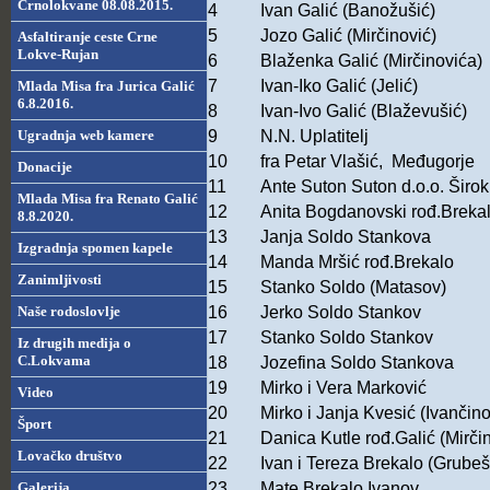
Crnolokvane 08.08.2015.
4
Ivan Galić (Banožušić)
5
Jozo Galić (Mirčinović)
Asfaltiranje ceste Crne
Lokve-Rujan
6
Blaženka Galić (Mirčinovića)
7
Ivan-Iko Galić (Jelić)
Mlada Misa fra Jurica Galić
6.8.2016.
8
Ivan-Ivo Galić (Blaževušić)
Ugradnja web kamere
9
N.N. Uplatitelj
10
fra Petar Vlašić, Međugorje
Donacije
11
Ante Suton Suton d.o.o. Široki
Mlada Misa fra Renato Galić
12
Anita Bogdanovski rođ.Brekal
8.8.2020.
13
Janja Soldo Stankova
Izgradnja spomen kapele
14
Manda Mršić rođ.Brekalo
Zanimljivosti
15
Stanko Soldo (Matasov)
Naše rodoslovlje
16
Jerko Soldo Stankov
17
Stanko Soldo Stankov
Iz drugih medija o
C.Lokvama
18
Jozefina Soldo Stankova
19
Mirko i Vera Marković
Video
20
Mirko i Janja Kvesić (Ivančin
Šport
21
Danica Kutle rođ.Galić (Mirči
Lovačko društvo
22
Ivan i Tereza Brekalo (Grubeš
Galerija
23
Mate Brekalo Ivanov