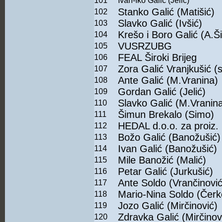
101
Ivan-Iko Galić (Jelić)
Stanko Galić (Matišić)
102
Slavko Galić (Ivšić)
103
Krešo i Boro Galić (A.Š
104
VUSRZUBG
105
FEAL Široki Brijeg
106
Zora Galić Vranjkušić (
107
Ante Galić (M.Vranina)
108
Gordan Galić (Jelić)
109
Slavko Galić (M.Vranin
110
Šimun Brekalo (Simo)
111
HEDAL d.o.o. za proiz. 
112
Božo Galić (Banožušić)
113
Ivan Galić (Banožušić)
114
Mile Banožić (Malić)
115
Petar Galić (Jurkušić)
116
Ante Soldo (Vrančinović
117
Mario-Nina Soldo (Čerk
118
Jozo Galić (Mirčinović)
119
Zdravka Galić (Mirčinov
120