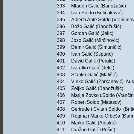
393
Mladen Galić (Banožušić)
394
Ivan Soldo (Britičaković)
395
Albert i Ante Soldo (Vrančinov
396
Božo Galić (Banožušić)
397
Gordan Galić (Jelić)
398
Jozo Galić (Mirčinović)
399
Damir Galić (Šimuničić)
400
Ivan Galić (Stipurić)
401
David Galić (Perulić)
402
Ivan-Iko Galić (Jelić)
403
Stanko Galić (Matišić)
404
Vinko Galić (Žarkanović) Aust
405
Željko Galić (Banožušić)
406
Marija Zovko r.Soldo (Vrančin
407
Robert Soldo (Matasov)
408
Gertrude i Cvitan Soldo (Briti
409
Regina i Marko Grbeša (Đurin
410
Marko Galić (Antukić)
411
Dražan Galić (Pešić)