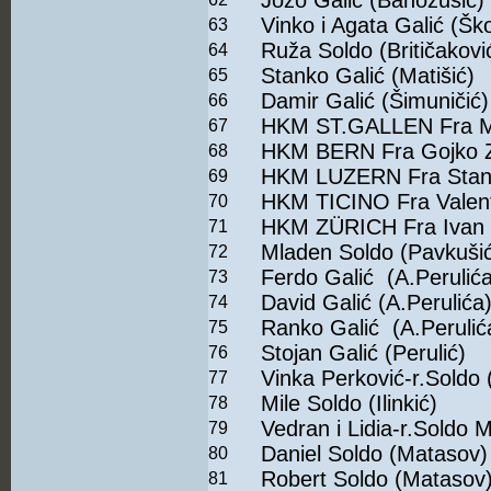
Jozo Galić (Banožušić)
Vinko i Agata Galić (Ško
63
Ruža Soldo (Britičakovi
64
Stanko Galić (Matišić)
65
Damir Galić (Šimuničić)
66
HKM ST.GALLEN Fra Mi
67
HKM BERN Fra Gojko 
68
HKM LUZERN Fra Stan
69
HKM TICINO Fra Valen
70
HKM ZÜRICH Fra Ivan 
71
Mladen Soldo (Pavkuši
72
Ferdo Galić (A.Perulića
73
David Galić (A.Perulića
74
Ranko Galić (A.Perulić
75
Stojan Galić (Perulić)
76
Vinka Perković-r.Soldo (
77
Mile Soldo (Ilinkić)
78
Vedran i Lidia-r.Soldo M
79
Daniel Soldo (Matasov)
80
Robert Soldo (Matasov
81