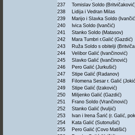
237
Tomislav Soldo (Britvičaković
238
Lidija i Vedran Milas
239
Marijo i Slavka Soldo (Ivančić
240
Ivica Soldo (Ivančić)
241
Stanko Soldo (Matasov)
242
Mara Tumbri r.Galić (Gazdić)
243
Ruža Soldo s obitelji (Britvič
244
Velibor Galić (Ivančinović)
245
Slavko Galić (Ivančinović)
246
Pero Galić (Jurkušić)
247
Stipe Galić (Radanov)
248
Filomena Sesar r. Galić (Jokić
249
Stipe Galić (Izaković)
250
Miljenko Galić (Gazdić)
251
Frano Soldo (Vrančinović)
252
Stanko Galić (Ivuljić)
253
Ivan i Irena Šarić (r. Galić, pok
254
Kata Galić (Sutonušić)
255
Pero Galić (Covo Matišić)