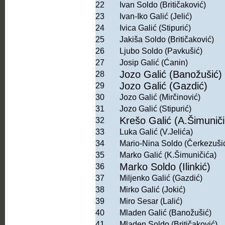
22
Ivan Soldo (Britičaković)
23
Ivan-Iko Galić (Jelić)
24
Ivica Galić (Stipurić)
25
Jakiša Soldo (Britičaković)
26
Ljubo Soldo (Pavkušić)
27
Josip Galić (Ćanin)
Jozo Galić (Banožušić)
28
Jozo Galić (Gazdić)
29
30
Jozo Galić (Mirčinović)
31
Jozo Galić (Stipurić)
Krešo Galić (A.Šimuniči
32
33
Luka Galić (V.Jelića)
34
Mario-Nina Soldo (Čerkezuši
35
Marko Galić (K.Šimuničića)
Marko Soldo (Ilinkić)
36
37
Miljenko Galić (Gazdić)
38
Mirko Galić (Jokić)
39
Miro Sesar (Lalić)
40
Mladen Galić (Banožušić)
41
Mladen Soldo (Britičaković)