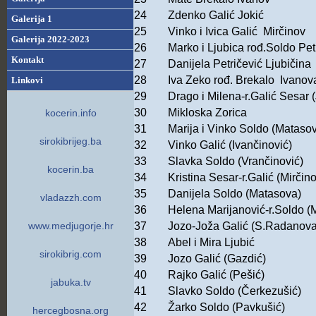
24
Zdenko Galić Jokić
Galerija 1
25
Vinko i Ivica Galić Mirčinov
Galerija 2022-2023
26
Marko i Ljubica rođ.Soldo Petr
Kontakt
27
Danijela Petričević Ljubičina
28
Iva Zeko rođ. Brekalo Ivanov
Linkovi
29
Drago i Milena-r.Galić Sesar (
30
Mikloska Zorica
kocerin.info
31
Marija i Vinko Soldo (Matasov
sirokibrijeg.ba
32
Vinko Galić (Ivančinović)
33
Slavka Soldo (Vrančinović)
kocerin.ba
34
Kristina Sesar-r.Galić (Mirčin
35
Danijela Soldo (Matasova)
vladazzh.com
36
Helena Marijanović-r.Soldo (
www.medjugorje.hr
37
Jozo-Joža Galić (S.Radanov
38
Abel i Mira Ljubić
sirokibrig.com
39
Jozo Galić (Gazdić)
40
Rajko Galić (Pešić)
jabuka.tv
41
Slavko Soldo (Čerkezušić)
42
Žarko Soldo (Pavkušić)
hercegbosna.org