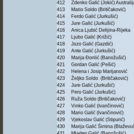
412
Zdenko Galić (Jokić) Australij
413
Mario Soldo (Britičaković)
414
Ferdo Galić (Jurkušić)
415
Jure Galić (Jurkušić)
416
Anica Ljubić Delijina-Rijeka
417
Ljubo Galić (Križić)
418
Jozo Galić (Gazdić)
419
Ante Galić (Jurkušić)
420
Marija Đonlić (Banožušić)
421
Gordan Galić (Pešić)
422
Helena i Josip Marijanović
423
Željko Soldo (Britičaković)
424
Jure Galić (Jurkušić)
425
Pero Galić (Jurkušić)
426
Ruža Soldo (Britičaković)
427
Vinko Galić (Ivančinović)
428
Mario Galić (Ivančinović)
429
Vjekoslav Galić (Stipurić)
430
Marija Galić Šimina (Blaževu
431
Mladen Galić (Banožušić)