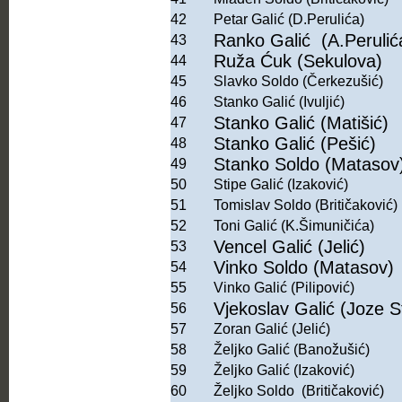
42
Petar Galić (D.Perulića)
Ranko Galić (A.Perulić
43
Ruža Ćuk (Sekulova)
44
45
Slavko Soldo (Čerkezušić)
46
Stanko Galić (Ivuljić)
Stanko Galić (Matišić)
47
Stanko Galić (Pešić)
48
Stanko Soldo (Matasov
49
50
Stipe Galić (Izaković)
51
Tomislav Soldo (Britičaković)
52
Toni Galić (K.Šimuničića)
Vencel Galić (Jelić)
53
Vinko Soldo (Matasov)
54
55
Vinko Galić (Pilipović)
Vjekoslav Galić (Joze St
56
57
Zoran Galić (Jelić)
58
Željko Galić (Banožušić)
59
Željko Galić (Izaković)
60
Željko Soldo (Britičaković)