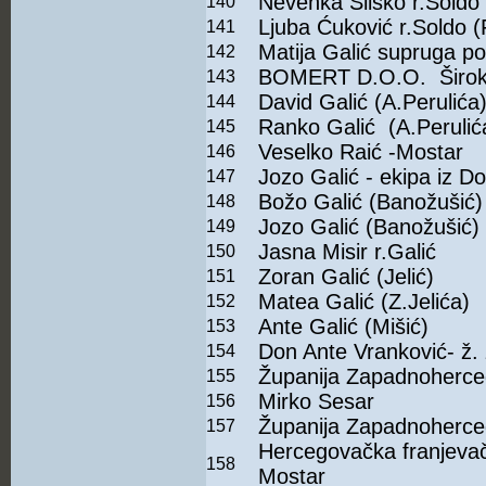
Nevenka Sliško r.Soldo
140
Ljuba Ćuković r.Soldo 
141
Matija Galić supruga po
142
BOMERT D.O.O. Široki
143
David Galić (A.Perulića
144
Ranko Galić (A.Perulić
145
Veselko Raić -Mostar
146
Jozo Galić - ekipa iz Do
147
Božo Galić (Banožušić)
148
Jozo Galić (Banožušić)
149
Jasna Misir r.Galić
150
Zoran Galić (Jelić)
151
Matea Galić (Z.Jelića)
152
Ante Galić (Mišić)
153
Don Ante Vranković- ž. 
154
Županija Zapadnoherc
155
Mirko Sesar
156
Županija Zapadnoherc
157
Hercegovačka franjeva
158
Mostar