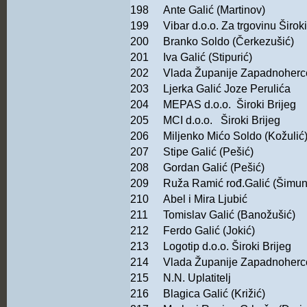
198
Ante Galić (Martinov)
199
Vibar d.o.o. Za trgovinu Široki
200
Branko Soldo (Čerkezušić)
201
Iva Galić (Stipurić)
202
Vlada Županije Zapadnoher
203
Ljerka Galić Joze Perulića
204
MEPAS d.o.o. Široki Brijeg
205
MCI d.o.o. Široki Brijeg
206
Miljenko Mićo Soldo (Kožulić
207
Stipe Galić (Pešić)
208
Gordan Galić (Pešić)
209
Ruža Ramić rođ.Galić (Šimuni
210
Abel i Mira Ljubić
211
Tomislav Galić (Banožušić)
212
Ferdo Galić (Jokić)
213
Logotip d.o.o. Široki Brijeg
214
Vlada Županije Zapadnoher
215
N.N. Uplatitelj
216
Blagica Galić (Križić)