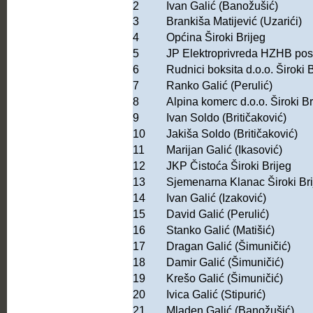
2
Ivan Galić (Banožušić)
3
Brankiša Matijević (Uzarići)
4
Općina Široki Brijeg
5
JP Elektroprivreda HZHB posl
6
Rudnici boksita d.o.o. Široki 
7
Ranko Galić (Perulić)
8
Alpina komerc d.o.o. Široki B
9
Ivan Soldo (Britičaković)
10
Jakiša Soldo (Britičaković)
11
Marijan Galić (Ikasović)
12
JKP Čistoća Široki Brijeg
13
Sjemenarna Klanac Široki Bri
14
Ivan Galić (Izaković)
15
David Galić (Perulić)
16
Stanko Galić (Matišić)
17
Dragan Galić (Šimuničić)
18
Damir Galić (Šimuničić)
19
Krešo Galić (Šimuničić)
20
Ivica Galić (Stipurić)
21
Mladen Galić (Banožušić)