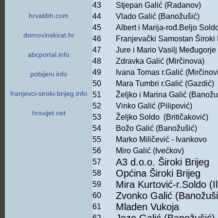
43
Stjepan Galić (Radanov)
hrvatibh.com
44
Vlado Galić (Banožušić)
45
Albert i Marija-rođ.Beljo Sol
domovinskirat.hr
46
Franjevački Samostan Široki 
47
Jure i Mario Vasilj Međugorje
abcportal.info
48
Zdravka Galić (Mirčinova)
49
Ivana Tomas r.Galić (Mirčinov
pobijeni.info
50
Mara Tumbri r.Galić (Gazdić)
franjevci-siroki-brijeg.info
51
Željko i Marina Galić (Banožu
52
Vinko Galić (Pilipović)
hrsvijet.net
53
Željko Soldo (Britičaković)
54
Božo Galić (Banožušić)
55
Marko Miličević - Ivankovo
56
Miro Galić (Ivećkov)
A3 d.o.o. Široki Brijeg
57
Općina Široki Brijeg
58
Mira Kurtović-r.Soldo (Il
59
Zvonko Galić (Banožuši
60
Mladen Vukoja
61
62