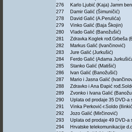
276
Karlo Ljubić (Kaja) Jamm benz
277
Damir Galić (Šimuničić)
278
David Galić (A.Perulića)
279
Vinko Galić (Baja Škojin)
280
Vlado Galić (Banožušić)
281
Zdravka Koglek rođ.Grbeša (Đ
282
Markus Galić (Ivančinović)
283
Jure Galić (Jurkušić)
284
Ferdo Galić (Adama Jurkušić
285
Stanko Galić (Matišić)
286
Ivan Galić (Banožušić)
287
Mario i Jasna Galić (Ivančinov
288
Zdravko i Ana Đapić rođ.Sold
289
Zvonko i Ivana Galić (Banožu
290
Uplata od prodaje 35 DVD-a 
291
Vinka Perković-r.Soldo (Ilinki
292
Jozo Galić (Mirčinović)
293
Uplata od prodaje 49 DVD-a 
294
Hrvatske telekomunikacije d.