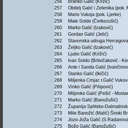
256
Branko Galić (Križić)
257
Obitelj Galić i Zelenika (pok. 
258
Mario Vukoja (pok. Ljerke)
259
Mate Soldo (Čerkezušić)
260
Marko Galić (Izaković)
261
Gordan Galić (Jelić)
262
Slavonska udruga Hercegovac
263
Željko Galić (Izaković)
264
Ljubo Galić (Križić)
265
Ivan Soldo (Britvičaković - K
266
Ante i Sanda Galić (Ivančinov
267
Stanko Galić (Ikičić)
268
Miljenka Crnjac r.Galić Vukovar
269
Vinko Galić (Pilipović)
270
Miljenko Galić (Pešić - Mostar
271
Marko Galić (Banožušić)
272
Županija Splitsko-Dalmatins
273
Mile Banožić (Malić) Široki Br
274
Jozo-Joža Galić (S.Radanov
275
Božo Galić (Banožušić)