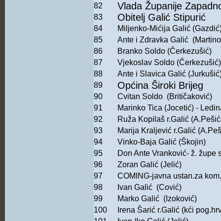
Vlada Županije Zapadn
82
Obitelj Galić Stipurić
83
84
Miljenko-Mićija Galić (Gazdić
85
Ante i Zdravka Galić (Martino
86
Branko Soldo (Čerkezušić)
87
Vjekoslav Soldo (Čerkezušić)
88
Ante i Slavica Galić (Jurkušić
Općina Široki Brijeg
89
90
Cvitan Soldo (Britičaković)
91
Marinko Tica (Jocetić) - Ledi
92
Ruža Kopilaš r.Galić (A.Pešić
93
Marija Kraljević r.Galić (A.Peš
94
Vinko-Baja Galić (Škojin)
95
Don Ante Vranković- ž. župe s
96
Zoran Galić (Jelić)
97
COMING-javna ustan.za kom.d
98
Ivan Galić (Cović)
99
Marko Galić (Izoković)
100
Irena Šarić r.Galić (
kći pog.hrv