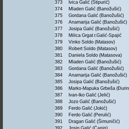
373
Ivica Galić (Stipurić)
374
Mladen Galić (Banožušić)
375
Gordana Galić (Banožušić)
376
Anamarija Galić (Banožušić)
377
Josipa Galić (Banožušić)
378
Milica Grgat r.Galić-Spajić
379
Vinko Soldo (Matasov)
380
Robert Soldo (Matasov)
381
Daniela Soldo (Matasova)
382
Mladen Galić (Banožušić)
383
Gordana Galić (Banožušić)
384
Anamarija Galić (Banožušić)
385
Josipa Galić (Banožušić)
386
Marko-Mapuka Grbeša (Đurin
387
Ivan-Iko Galić (Jelić)
388
Jozo Galić (Banožušić)
389
Ferdo Galić (Jokić)
390
Ferdo Galić (Perulić)
391
Dragan Galić (Šimuničić)
392
Josip Galić (Ćanin)