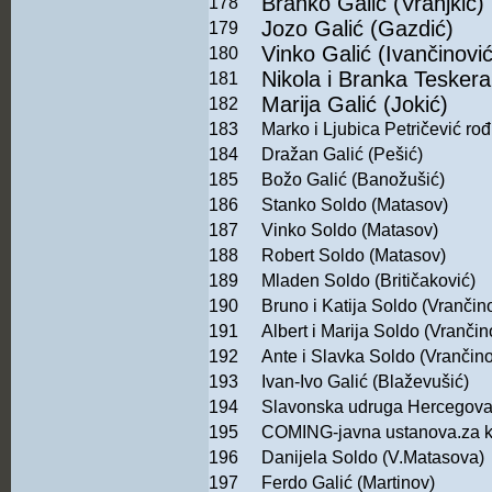
Branko Galić (Vranjkić)
178
Jozo Galić (Gazdić)
179
Vinko Galić (Ivančinović
180
Nikola i Branka Teskera
181
Marija Galić (Jokić)
182
183
Marko i Ljubica Petričević rođ
184
Dražan Galić (Pešić)
185
Božo Galić (Banožušić)
186
Stanko Soldo (Matasov)
187
Vinko Soldo (Matasov)
188
Robert Soldo (Matasov)
189
Mladen Soldo (Britičaković)
190
Bruno i Katija Soldo (Vrančin
191
Albert i Marija Soldo (Vrančin
192
Ante i Slavka Soldo (Vrančino
193
Ivan-Ivo Galić (Blaževušić)
194
Slavonska udruga Hercegovac
195
COMING-javna ustanova.za ko
196
Danijela Soldo (V.Matasova)
197
Ferdo Galić (Martinov)