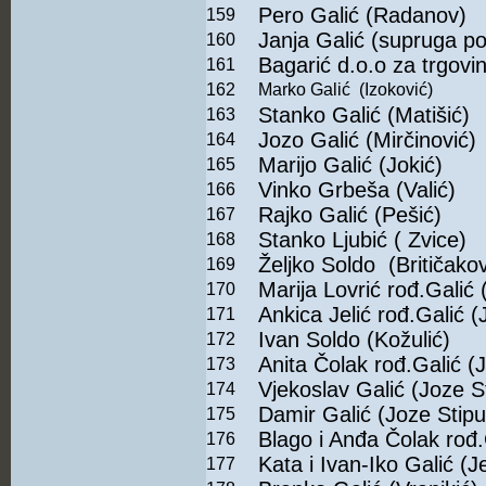
Pero Galić (Radanov)
159
Janja Galić (supruga po
160
Bagarić d.o.o za trgovin
161
162
Marko Galić (Izoković)
Stanko Galić (Matišić)
163
Jozo Galić (Mirčinović)
164
Marijo Galić (Jokić)
165
Vinko Grbeša (Valić)
166
Rajko Galić (Pešić)
167
Stanko Ljubić ( Zvice)
168
Željko Soldo (Britičakov
169
Marija Lovrić rođ.Galić (
170
Ankica Jelić rođ.Galić (J
171
Ivan Soldo (Kožulić)
172
Anita Čolak rođ.Galić (J
173
Vjekoslav Galić (Joze St
174
Damir Galić (Joze Stipu
175
Blago i Anđa Čolak rođ
176
Kata i Ivan-Iko Galić (Je
177