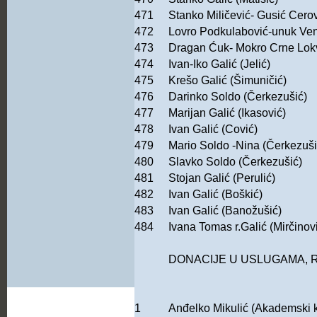
471
Stanko Miličević- Gusić Cero
472
Lovro Podkulabović-unuk Ven
473
Dragan Ćuk- Mokro Crne Lok
474
Ivan-Iko Galić (Jelić)
475
Krešo Galić (Šimuničić)
476
Darinko Soldo (Čerkezušić)
477
Marijan Galić (Ikasović)
478
Ivan Galić (Cović)
479
Mario Soldo -Nina (Čerkezuši
480
Slavko Soldo (Čerkezušić)
481
Stojan Galić (Perulić)
482
Ivan Galić (Boškić)
483
Ivan Galić (Banožušić)
484
Ivana Tomas r.Galić (Mirčinov
DONACIJE U USLUGAMA, 
1
Anđelko Mikulić (Akademski ki