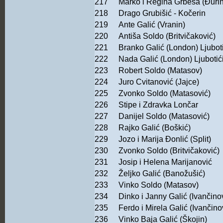
217
Marko i Regina Grbeša (Đurin
218
Drago Grubišić - Kočerin
219
Ante Galić (Vranin)
220
Antiša Soldo (Britvičaković)
221
Branko Galić (London) Ljuboti
222
Nada Galić (London) Ljubotić
223
Robert Soldo (Matasov)
224
Juro Cvitanović (Jajce)
225
Zvonko Soldo (Matasović)
226
Stipe i Zdravka Lončar
227
Danijel Soldo (Matasović)
228
Rajko Galić (Boškić)
229
Jozo i Marija Đonlić (Split)
230
Zvonko Soldo (Britvičaković)
231
Josip i Helena Marijanović
232
Željko Galić (Banožušić)
233
Vinko Soldo (Matasov)
234
Dinko i Janny Galić (Ivančino
235
Ferdo i Mirela Galić (Ivančino
236
Vinko Baja Galić (Škojin)