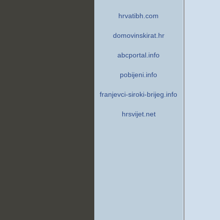
hrvatibh.com
domovinskirat.hr
abcportal.info
pobijeni.info
franjevci-siroki-brijeg.info
hrsvijet.net