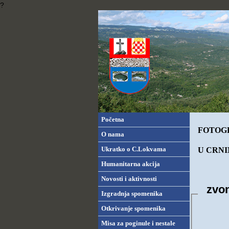
?
Početna
FOTOGR
O nama
Ukratko o C.Lokvama
U CRNI
Humanitarna akcija
Novosti i aktivnosti
zvo
Izgradnja spomenika
Otkrivanje spomenika
Misa za poginule i nestale