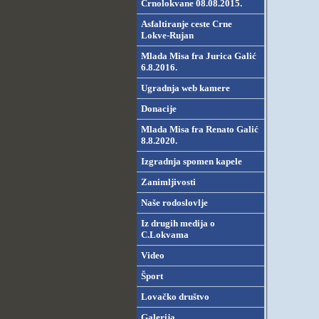
Crnolokvane 08.08.2015.
Asfaltiranje ceste Crne
Lokve-Rujan
Mlada Misa fra Jurica Galić
6.8.2016.
Ugradnja web kamere
Donacije
Mlada Misa fra Renato Galić
8.8.2020.
Izgradnja spomen kapele
Zanimljivosti
Naše rodoslovlje
Iz drugih medija o
C.Lokvama
Video
Šport
Lovačko društvo
Galerija