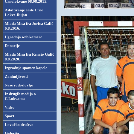
Crnolokvane 08.08.2015.
Asfaltiranje ceste Crne
Lokve-Rujan
Mlada Misa fra Jurica Galić
6.8.2016.
Ugradnja web kamere
Donacije
Mlada Misa fra Renato Galić
8.8.2020.
Izgradnja spomen kapele
Zanimljivosti
Naše rodoslovlje
Iz drugih medija o
C.Lokvama
Video
Šport
Lovačko društvo
Galerija