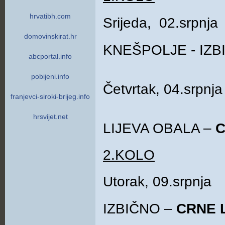
hrvatibh.com
Srijeda, 02.srpnja
domovinskirat.hr
KNEŠPOLJE - IZB
abcportal.info
pobijeni.info
Četvrtak, 04.srpnja
franjevci-siroki-brijeg.info
hrsvijet.net
LIJEVA OBALA –
2.KOLO
Utorak, 09.srpnja
IZBIČNO –
CRNE 