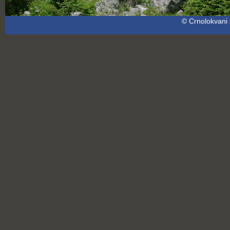
© Crnolokvani 