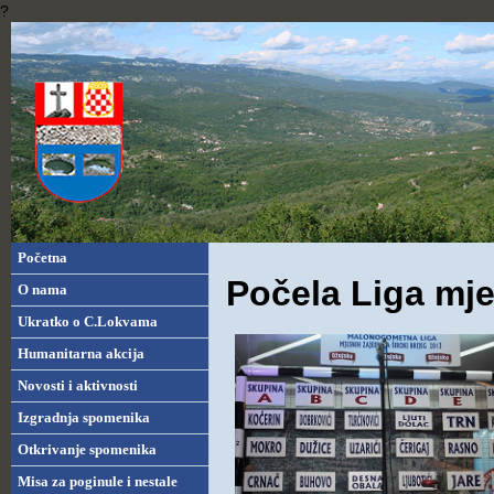
?
Početna
Počela Liga mje
O nama
Ukratko o C.Lokvama
Humanitarna akcija
Novosti i aktivnosti
Izgradnja spomenika
Otkrivanje spomenika
Misa za poginule i nestale