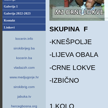
Galerija 1
Galerija 2022-2023
Kontakt
SKUPINA F
Linkovi
kocerin.info
-KNEŠPOLJE
sirokibrijeg.ba
-LIJEVA OBALA
kocerin.ba
-CRNE LOKVE
vladazzh.com
www.medjugorje.hr
-IZBIČNO
sirokibrig.com
jabuka.tv
1.KOLO
hercegbosna.org