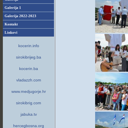
Galerija 1
Galerija 2022-2023
Kontakt
Linkovi
kocerin.info
sirokibrijeg.ba
kocerin.ba
vladazzh.com
www.medjugorje.hr
sirokibrig.com
jabuka.tv
hercegbosna.org