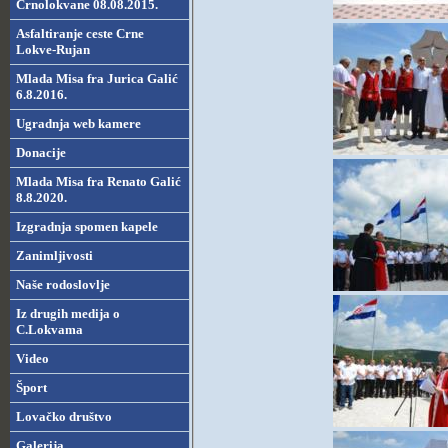
Crnolokvane 08.08.2015.
Asfaltiranje ceste Crne
Lokve-Rujan
Mlada Misa fra Jurica Galić
6.8.2016.
Ugradnja web kamere
Donacije
Mlada Misa fra Renato Galić
8.8.2020.
Izgradnja spomen kapele
Zanimljivosti
Naše rodoslovlje
Iz drugih medija o
C.Lokvama
Video
Šport
Lovačko društvo
Galerija