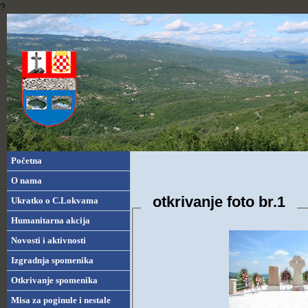
?
Početna
O nama
otkrivanje foto br.1
Ukratko o C.Lokvama
Humanitarna akcija
Novosti i aktivnosti
Izgradnja spomenika
Otkrivanje spomenika
Misa za poginule i nestale