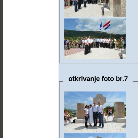
otkrivanje foto br.7