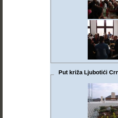
Put križa Ljubotići Cr