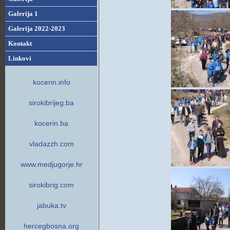
Galerija 1
Galerija 2022-2023
Kontakt
Linkovi
kocerin.info
sirokibrijeg.ba
kocerin.ba
vladazzh.com
www.medjugorje.hr
sirokibrig.com
jabuka.tv
hercegbosna.org