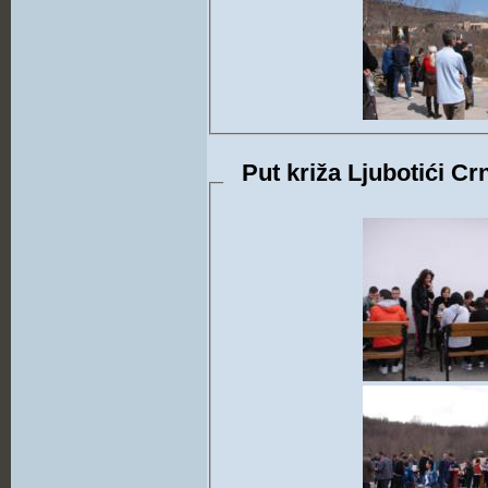
Put križa Ljubotići Cr