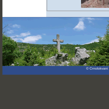
© Crnolokvani 