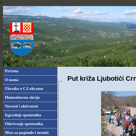
?
Početna
Put križa Ljubotići Cr
O nama
Ukratko o C.Lokvama
Humanitarna akcija
Novosti i aktivnosti
Izgradnja spomenika
Otkrivanje spomenika
Misa za poginule i nestale