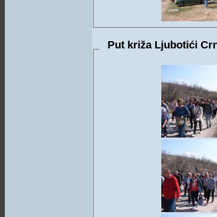
Put križa Ljubotići Cr