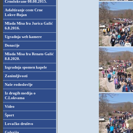
Crnolokvane 08.08.2015.
Asfaltiranje ceste Crne
Lokve-Rujan
Mlada Misa fra Jurica Galić
6.8.2016.
Ugradnja web kamere
Donacije
Mlada Misa fra Renato Galić
8.8.2020.
Izgradnja spomen kapele
Zanimljivosti
Naše rodoslovlje
Iz drugih medija o
C.Lokvama
Video
Šport
Lovačko društvo
Galerija