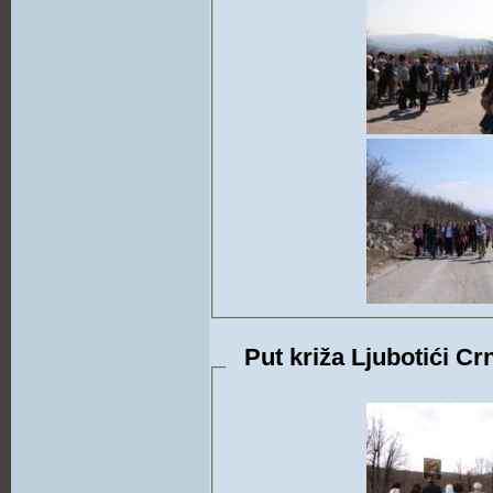
Put križa Ljubotići Cr