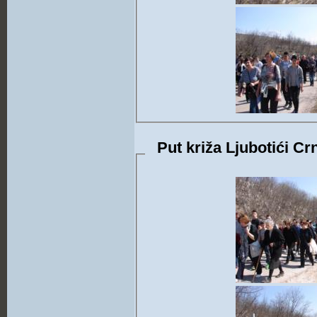
Put križa Ljubotići Cr