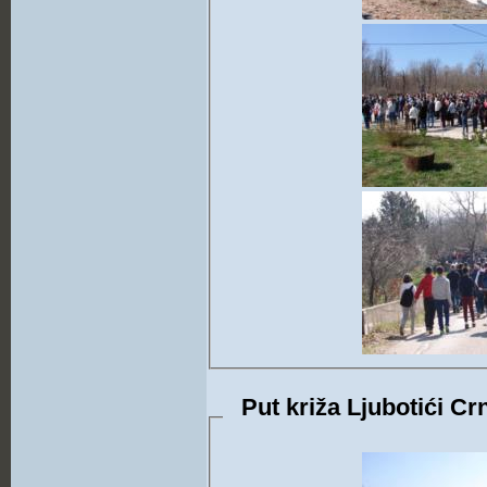
Put križa Ljubotići Cr