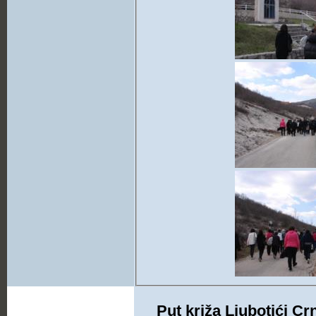
Put križa Ljubotići Cr