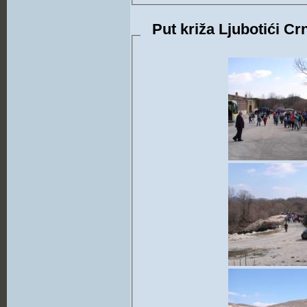
Put križa Ljubotići Cr