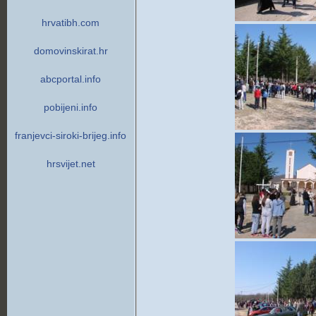
hrvatibh.com
domovinskirat.hr
abcportal.info
pobijeni.info
franjevci-siroki-brijeg.info
hrsvijet.net