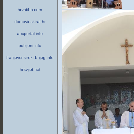
hrvatibh.com
domovinskirat.hr
abcportal.info
pobijeni.info
franjevci-siroki-brijeg.info
hrsvijet.net