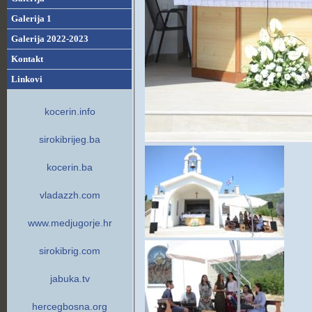
Galerija 1
Galerija 2022-2023
Kontakt
Linkovi
kocerin.info
sirokibrijeg.ba
kocerin.ba
vladazzh.com
www.medjugorje.hr
sirokibrig.com
jabuka.tv
hercegbosna.org