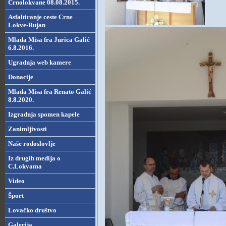
Crnolokvane 08.08.2015.
Asfaltiranje ceste Crne
Lokve-Rujan
Mlada Misa fra Jurica Galić
6.8.2016.
Ugradnja web kamere
Donacije
Mlada Misa fra Renato Galić
8.8.2020.
Izgradnja spomen kapele
Zanimljivosti
Naše rodoslovlje
Iz drugih medija o
C.Lokvama
Video
Šport
Lovačko društvo
Galerija