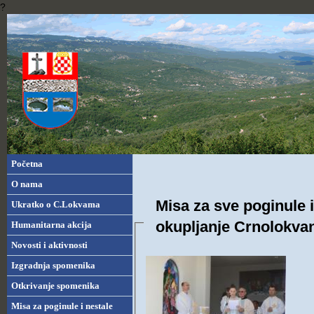
?
Početna
O nama
Misa za sve poginule 
Ukratko o C.Lokvama
okupljanje Crnolokva
Humanitarna akcija
Novosti i aktivnosti
Izgradnja spomenika
Otkrivanje spomenika
Misa za poginule i nestale