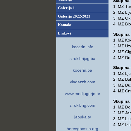
Skupina
1. MZ Tur
Galerija 1
2. MZ Lij
Galerija 2022-2023
3. MZ Okl
4. MZ Bio
Kontakt
Linkovi
Skupina
1. MZ Ko
2. MZ Uza
kocerin.info
3. MZ Ci
4. MZ Do
sirokibrijeg.ba
Skupina
kocerin.ba
1. MZ Lju
2. MZ Bu
vladazzh.com
3. MZ Du
4. MZ Cr
www.medjugorje.hr
Skupina
sirokibrig.com
1. MZ Dob
2. MZ Ja
jabuka.tv
3. MZ Lju
4. MZ Izb
hercegbosna.org