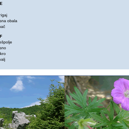
 E
n
igaj
sna obala
nač
 F
ešpolje
sno
kro
alj