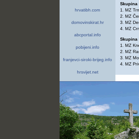
Skupina
1. MZ Tr
hrvatibh.com
2. MZ Čer
3. MZ De
domovinskirat.hr
4. MZ Cr
abcportal.info
Skupina
1. MZ Kn
pobijeni.info
2. MZ Ra
3. MZ Mo
franjevci-siroki-brijeg.info
4. MZ Priv
hrsvijet.net