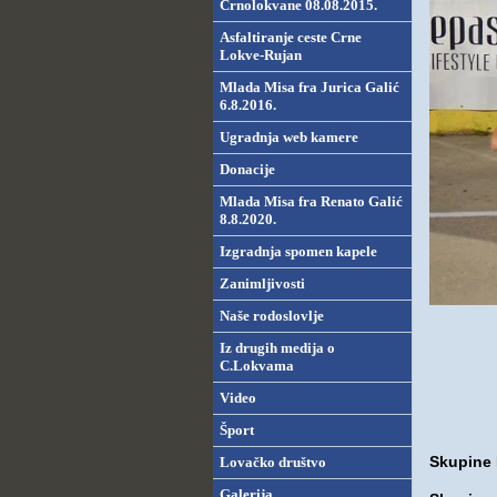
Crnolokvane 08.08.2015.
Asfaltiranje ceste Crne
Lokve-Rujan
Mlada Misa fra Jurica Galić
6.8.2016.
Ugradnja web kamere
Donacije
Mlada Misa fra Renato Galić
8.8.2020.
Izgradnja spomen kapele
Zanimljivosti
Naše rodoslovlje
Iz drugih medija o
C.Lokvama
Video
Šport
Skupine 
Lovačko društvo
Galerija